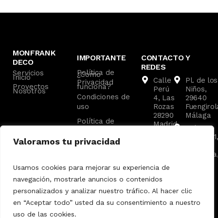
MONFRANK
IMPORTANTE
CONTACTO Y
DECO
REDES
Política de
Servicios
¿Cómo
Inicio
Calle
Pl. de los
Privacidad
Proyectos
funciona?
Perú
Niños,
Nosotros
Condiciones de
4, Las
29640
uso
Rozas
Fuengirol
28290
Málaga
Política de
Madrid
C. las
Cookies
Av. de
Malvas, 1
Valoramos tu privacidad
los
29660
Ángeles
Marbella
8,
Málaga
Usamos cookies para mejorar su experiencia de
Pozuelo
navegación, mostrarle anuncios o contenidos
de
Alarcón
personalizados y analizar nuestro tráfico. Al hacer clic
en “Aceptar todo” usted da su consentimiento a nuestro
uso de las cookies.