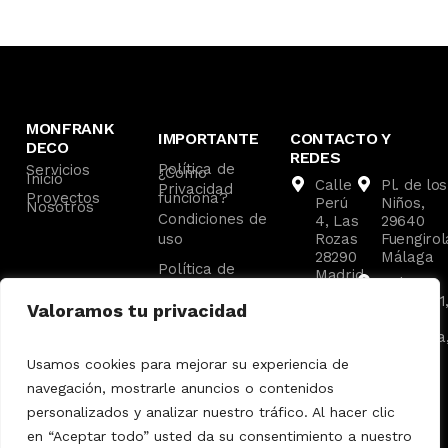
MONFRANK
IMPORTANTE
CONTACTO Y
DECO
REDES
Política de
Servicios
¿Cómo
Inicio
Calle
Pl. de los
Privacidad
Proyectos
funciona?
Perú
Niños,
Nosotros
Condiciones de
4, Las
29640
uso
Rozas
Fuengirol
28290
Málaga
Política de
Madrid
C. las
Cookies
Av. de
Malvas, 1
Valoramos tu privacidad
los
29660
Ángeles
Marbella
8,
Málaga
Usamos cookies para mejorar su experiencia de
Pozuelo
navegación, mostrarle anuncios o contenidos
de
Alarcón
personalizados y analizar nuestro tráfico. Al hacer clic
en “Aceptar todo” usted da su consentimiento a nuestro