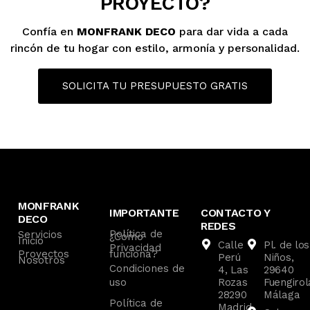
PROYECTO?
Confía en
MONFRANK DECO
para dar vida a cada
rincón de tu hogar con estilo, armonía y personalidad.
SOLICITA TU PRESUPUESTO GRATIS
MONFRANK
IMPORTANTE
CONTACTO Y
DECO
REDES
Política de
Servicios
¿Cómo
Inicio
Calle
Pl. de los
Privacidad
Proyectos
funciona?
Perú
Niños,
Nosotros
Condiciones de
4, Las
29640
uso
Rozas
Fuengirol
28290
Málaga
Política de
Madrid