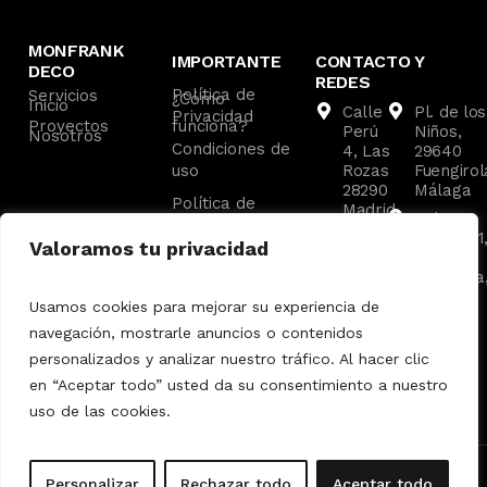
MONFRANK
IMPORTANTE
CONTACTO Y
DECO
REDES
Política de
Servicios
¿Cómo
Inicio
Calle
Pl. de los
Privacidad
Proyectos
funciona?
Perú
Niños,
Nosotros
Condiciones de
4, Las
29640
uso
Rozas
Fuengirol
28290
Málaga
Política de
Madrid
C. las
Cookies
Av. de
Malvas, 1
Valoramos tu privacidad
los
29660
Ángeles
Marbella
8,
Málaga
Usamos cookies para mejorar su experiencia de
Pozuelo
navegación, mostrarle anuncios o contenidos
de
Alarcón
personalizados y analizar nuestro tráfico. Al hacer clic
en “Aceptar todo” usted da su consentimiento a nuestro
uso de las cookies.
© 2025 Todos los derechos reservados.
Personalizar
Rechazar todo
Aceptar todo