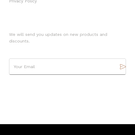
Privacy Policy
SUBSCRIBE
We will send you updates on new products and
discounts.
FOLLOW US