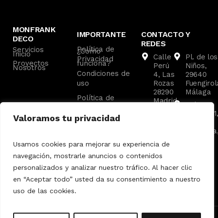
MONFRANK
IMPORTANTE
CONTACTO Y
DECO
REDES
Política de
Servicios
¿Cómo
Inicio
Calle
Pl. de los
Privacidad
Proyectos
funciona?
Perú
Niños,
Nosotros
Condiciones de
4, Las
29640
uso
Rozas
Fuengirol
28290
Málaga
Política de
Madrid
C. las
Cookies
Av. de
Malvas, 1
Valoramos tu privacidad
los
29660
Ángeles
Marbella
8,
Málaga
Usamos cookies para mejorar su experiencia de
Pozuelo
navegación, mostrarle anuncios o contenidos
de
Alarcón
personalizados y analizar nuestro tráfico. Al hacer clic
en “Aceptar todo” usted da su consentimiento a nuestro
uso de las cookies.
© 2025 Todos los derechos reservados.